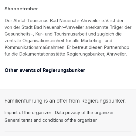
Shopbetreiber
Der Ahrtal-Tourismus Bad Neuenahr-Ahrweiler e.V. ist der 
von der Stadt Bad Neuenahr-Ahrweiler anerkannte Träger der 
Gesundheits-, Kur- und Tourismusarbeit und zugleich die 
zentrale Organisationseinheit für alle Marketing- und 
Kommunikationsmaßnahmen. Er betreut diesen Partnershop 
für die Dokumentationsstätte Regierungsbunker, Ahrweiler.
Other events of Regierungsbunker
Familienführung is an offer from Regierungsbunker.
Imprint of the organizer
(opens in a new tab)
Data privacy of the organizer
(opens in 
General terms and conditions of the organizer
(opens in a new ta