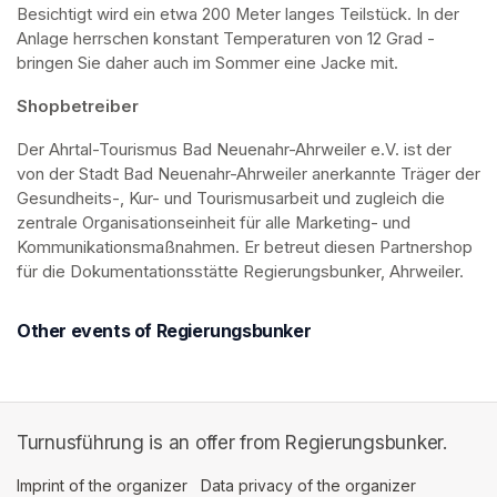
Besichtigt wird ein etwa 200 Meter langes Teilstück. In der 
Anlage herrschen konstant Temperaturen von 12 Grad - 
bringen Sie daher auch im Sommer eine Jacke mit. 
Shopbetreiber
Der Ahrtal-Tourismus Bad Neuenahr-Ahrweiler e.V. ist der 
von der Stadt Bad Neuenahr-Ahrweiler anerkannte Träger der 
Gesundheits-, Kur- und Tourismusarbeit und zugleich die 
zentrale Organisationseinheit für alle Marketing- und 
Kommunikationsmaßnahmen. Er betreut diesen Partnershop 
für die Dokumentationsstätte Regierungsbunker, Ahrweiler.
Other events of Regierungsbunker
Turnusführung is an offer from Regierungsbunker.
Imprint of the organizer
(opens in a new tab)
Data privacy of the organizer
(opens in 