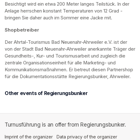
Besichtigt wird ein etwa 200 Meter langes Teilstück. In der 
Anlage herrschen konstant Temperaturen von 12 Grad - 
bringen Sie daher auch im Sommer eine Jacke mit. 
Shopbetreiber
Der Ahrtal-Tourismus Bad Neuenahr-Ahrweiler e.V. ist der 
von der Stadt Bad Neuenahr-Ahrweiler anerkannte Träger der 
Gesundheits-, Kur- und Tourismusarbeit und zugleich die 
zentrale Organisationseinheit für alle Marketing- und 
Kommunikationsmaßnahmen. Er betreut diesen Partnershop 
für die Dokumentationsstätte Regierungsbunker, Ahrweiler.
Other events of Regierungsbunker
Turnusführung is an offer from Regierungsbunker.
Imprint of the organizer
(opens in a new tab)
Data privacy of the organizer
(opens in 