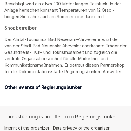
Besichtigt wird ein etwa 200 Meter langes Teilstück. In der 
Anlage herrschen konstant Temperaturen von 12 Grad - 
bringen Sie daher auch im Sommer eine Jacke mit. 
Shopbetreiber
Der Ahrtal-Tourismus Bad Neuenahr-Ahrweiler e.V. ist der 
von der Stadt Bad Neuenahr-Ahrweiler anerkannte Träger der 
Gesundheits-, Kur- und Tourismusarbeit und zugleich die 
zentrale Organisationseinheit für alle Marketing- und 
Kommunikationsmaßnahmen. Er betreut diesen Partnershop 
für die Dokumentationsstätte Regierungsbunker, Ahrweiler.
Other events of Regierungsbunker
Turnusführung is an offer from Regierungsbunker.
Imprint of the organizer
(opens in a new tab)
Data privacy of the organizer
(opens in 