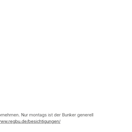
nehmen. Nur montags ist der Bunker generell 
www.regbu.de/besichtigungen/
(opens in a new tab)