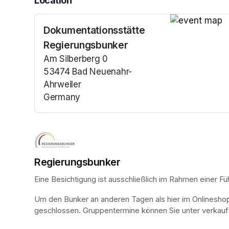
Location
Dokumentationsstätte
(opens in a n
Regierungsbunker
Am Silberberg 0
53474 Bad Neuenahr-
Ahrweiler
Germany
(opens in a new tab)
Regierungsbunker
Eine Besichtigung ist ausschließlich im Rahmen einer Fü
Um den Bunker an anderen Tagen als hier im Onlinesho
geschlossen. Gruppentermine können Sie unter verkauf@