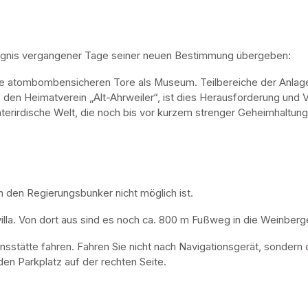
ugnis vergangener Tage seiner neuen Bestimmung übergeben:
ne atombombensicheren Tore als Museum. Teilbereiche der Anlage 
, den Heimatverein „Alt-Ahrweiler“, ist dies Herausforderung und V
nterirdische Welt, die noch bis vor kurzem strenger Geheimhaltung
n den Regierungsbunker nicht möglich ist. 
lla. Von dort aus sind es noch ca. 800 m Fußweg in die Weinberge
nsstätte fahren. Fahren Sie nicht nach Navigationsgerät, sondern 
en Parkplatz auf der rechten Seite.