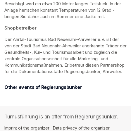
Besichtigt wird ein etwa 200 Meter langes Teilstück. In der 
Anlage herrschen konstant Temperaturen von 12 Grad - 
bringen Sie daher auch im Sommer eine Jacke mit. 
Shopbetreiber
Der Ahrtal-Tourismus Bad Neuenahr-Ahrweiler e.V. ist der 
von der Stadt Bad Neuenahr-Ahrweiler anerkannte Träger der 
Gesundheits-, Kur- und Tourismusarbeit und zugleich die 
zentrale Organisationseinheit für alle Marketing- und 
Kommunikationsmaßnahmen. Er betreut diesen Partnershop 
für die Dokumentationsstätte Regierungsbunker, Ahrweiler.
Other events of Regierungsbunker
Turnusführung is an offer from Regierungsbunker.
Imprint of the organizer
(opens in a new tab)
Data privacy of the organizer
(opens in 