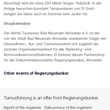
Besichtigt wird ein etwa 200 Meter langes Teilstück. In der 
Anlage herrschen konstant Temperaturen von 12 Grad - 
bringen Sie daher auch im Sommer eine Jacke mit. 
Shopbetreiber
Der Ahrtal-Tourismus Bad Neuenahr-Ahrweiler e.V. ist der 
von der Stadt Bad Neuenahr-Ahrweiler anerkannte Träger der 
Gesundheits-, Kur- und Tourismusarbeit und zugleich die 
zentrale Organisationseinheit für alle Marketing- und 
Kommunikationsmaßnahmen. Er betreut diesen Partnershop 
für die Dokumentationsstätte Regierungsbunker, Ahrweiler.
Other events of Regierungsbunker
Turnusführung is an offer from Regierungsbunker.
Imprint of the organizer
(opens in a new tab)
Data privacy of the organizer
(opens in 