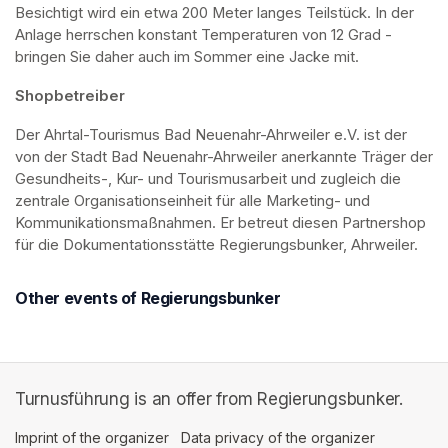
Besichtigt wird ein etwa 200 Meter langes Teilstück. In der 
Anlage herrschen konstant Temperaturen von 12 Grad - 
bringen Sie daher auch im Sommer eine Jacke mit. 
Shopbetreiber
Der Ahrtal-Tourismus Bad Neuenahr-Ahrweiler e.V. ist der 
von der Stadt Bad Neuenahr-Ahrweiler anerkannte Träger der 
Gesundheits-, Kur- und Tourismusarbeit und zugleich die 
zentrale Organisationseinheit für alle Marketing- und 
Kommunikationsmaßnahmen. Er betreut diesen Partnershop 
für die Dokumentationsstätte Regierungsbunker, Ahrweiler.
Other events of Regierungsbunker
Turnusführung is an offer from Regierungsbunker.
Imprint of the organizer
(opens in a new tab)
Data privacy of the organizer
(opens in 