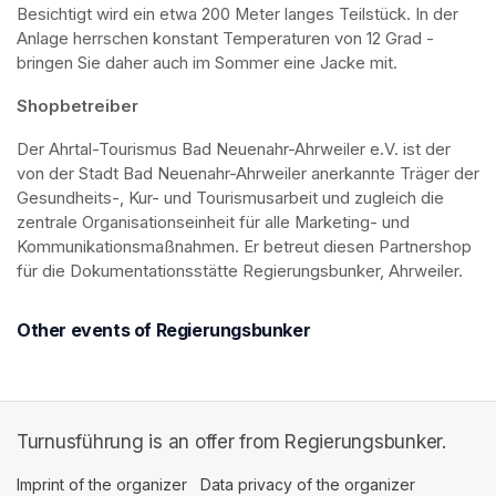
Besichtigt wird ein etwa 200 Meter langes Teilstück. In der 
Anlage herrschen konstant Temperaturen von 12 Grad - 
bringen Sie daher auch im Sommer eine Jacke mit. 
Shopbetreiber
Der Ahrtal-Tourismus Bad Neuenahr-Ahrweiler e.V. ist der 
von der Stadt Bad Neuenahr-Ahrweiler anerkannte Träger der 
Gesundheits-, Kur- und Tourismusarbeit und zugleich die 
zentrale Organisationseinheit für alle Marketing- und 
Kommunikationsmaßnahmen. Er betreut diesen Partnershop 
für die Dokumentationsstätte Regierungsbunker, Ahrweiler.
Other events of Regierungsbunker
Turnusführung is an offer from Regierungsbunker.
Imprint of the organizer
(opens in a new tab)
Data privacy of the organizer
(opens in 