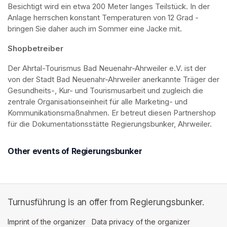
Besichtigt wird ein etwa 200 Meter langes Teilstück. In der 
Anlage herrschen konstant Temperaturen von 12 Grad - 
bringen Sie daher auch im Sommer eine Jacke mit. 
Shopbetreiber
Der Ahrtal-Tourismus Bad Neuenahr-Ahrweiler e.V. ist der 
von der Stadt Bad Neuenahr-Ahrweiler anerkannte Träger der 
Gesundheits-, Kur- und Tourismusarbeit und zugleich die 
zentrale Organisationseinheit für alle Marketing- und 
Kommunikationsmaßnahmen. Er betreut diesen Partnershop 
für die Dokumentationsstätte Regierungsbunker, Ahrweiler.
Other events of Regierungsbunker
Turnusführung is an offer from Regierungsbunker.
Imprint of the organizer
(opens in a new tab)
Data privacy of the organizer
(opens in 