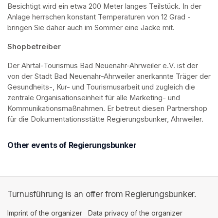
Besichtigt wird ein etwa 200 Meter langes Teilstück. In der 
Anlage herrschen konstant Temperaturen von 12 Grad - 
bringen Sie daher auch im Sommer eine Jacke mit. 
Shopbetreiber
Der Ahrtal-Tourismus Bad Neuenahr-Ahrweiler e.V. ist der 
von der Stadt Bad Neuenahr-Ahrweiler anerkannte Träger der 
Gesundheits-, Kur- und Tourismusarbeit und zugleich die 
zentrale Organisationseinheit für alle Marketing- und 
Kommunikationsmaßnahmen. Er betreut diesen Partnershop 
für die Dokumentationsstätte Regierungsbunker, Ahrweiler.
Other events of Regierungsbunker
Turnusführung is an offer from Regierungsbunker.
Imprint of the organizer
(opens in a new tab)
Data privacy of the organizer
(opens in 