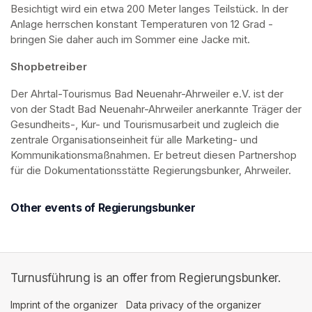
Besichtigt wird ein etwa 200 Meter langes Teilstück. In der 
Anlage herrschen konstant Temperaturen von 12 Grad - 
bringen Sie daher auch im Sommer eine Jacke mit. 
Shopbetreiber
Der Ahrtal-Tourismus Bad Neuenahr-Ahrweiler e.V. ist der 
von der Stadt Bad Neuenahr-Ahrweiler anerkannte Träger der 
Gesundheits-, Kur- und Tourismusarbeit und zugleich die 
zentrale Organisationseinheit für alle Marketing- und 
Kommunikationsmaßnahmen. Er betreut diesen Partnershop 
für die Dokumentationsstätte Regierungsbunker, Ahrweiler.
Other events of Regierungsbunker
Turnusführung is an offer from Regierungsbunker.
Imprint of the organizer
(opens in a new tab)
Data privacy of the organizer
(opens in 