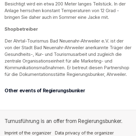
Besichtigt wird ein etwa 200 Meter langes Teilstück. In der 
Anlage herrschen konstant Temperaturen von 12 Grad - 
bringen Sie daher auch im Sommer eine Jacke mit. 
Shopbetreiber
Der Ahrtal-Tourismus Bad Neuenahr-Ahrweiler e.V. ist der 
von der Stadt Bad Neuenahr-Ahrweiler anerkannte Träger der 
Gesundheits-, Kur- und Tourismusarbeit und zugleich die 
zentrale Organisationseinheit für alle Marketing- und 
Kommunikationsmaßnahmen. Er betreut diesen Partnershop 
für die Dokumentationsstätte Regierungsbunker, Ahrweiler.
Other events of Regierungsbunker
Turnusführung is an offer from Regierungsbunker.
Imprint of the organizer
(opens in a new tab)
Data privacy of the organizer
(opens in 