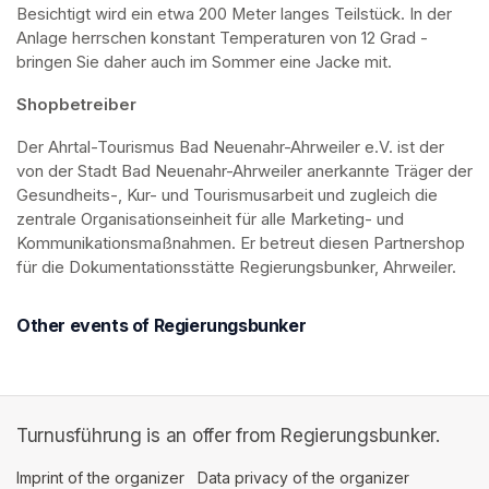
Besichtigt wird ein etwa 200 Meter langes Teilstück. In der 
Anlage herrschen konstant Temperaturen von 12 Grad - 
bringen Sie daher auch im Sommer eine Jacke mit. 
Shopbetreiber
Der Ahrtal-Tourismus Bad Neuenahr-Ahrweiler e.V. ist der 
von der Stadt Bad Neuenahr-Ahrweiler anerkannte Träger der 
Gesundheits-, Kur- und Tourismusarbeit und zugleich die 
zentrale Organisationseinheit für alle Marketing- und 
Kommunikationsmaßnahmen. Er betreut diesen Partnershop 
für die Dokumentationsstätte Regierungsbunker, Ahrweiler.
Other events of Regierungsbunker
Turnusführung is an offer from Regierungsbunker.
Imprint of the organizer
(opens in a new tab)
Data privacy of the organizer
(opens in 