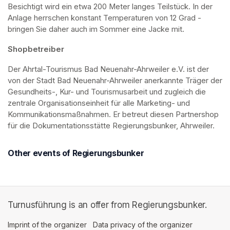
Besichtigt wird ein etwa 200 Meter langes Teilstück. In der 
Anlage herrschen konstant Temperaturen von 12 Grad - 
bringen Sie daher auch im Sommer eine Jacke mit. 
Shopbetreiber
Der Ahrtal-Tourismus Bad Neuenahr-Ahrweiler e.V. ist der 
von der Stadt Bad Neuenahr-Ahrweiler anerkannte Träger der 
Gesundheits-, Kur- und Tourismusarbeit und zugleich die 
zentrale Organisationseinheit für alle Marketing- und 
Kommunikationsmaßnahmen. Er betreut diesen Partnershop 
für die Dokumentationsstätte Regierungsbunker, Ahrweiler.
Other events of Regierungsbunker
Turnusführung is an offer from Regierungsbunker.
Imprint of the organizer
(opens in a new tab)
Data privacy of the organizer
(opens in 