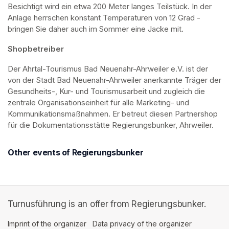
Besichtigt wird ein etwa 200 Meter langes Teilstück. In der 
Anlage herrschen konstant Temperaturen von 12 Grad - 
bringen Sie daher auch im Sommer eine Jacke mit. 
Shopbetreiber
Der Ahrtal-Tourismus Bad Neuenahr-Ahrweiler e.V. ist der 
von der Stadt Bad Neuenahr-Ahrweiler anerkannte Träger der 
Gesundheits-, Kur- und Tourismusarbeit und zugleich die 
zentrale Organisationseinheit für alle Marketing- und 
Kommunikationsmaßnahmen. Er betreut diesen Partnershop 
für die Dokumentationsstätte Regierungsbunker, Ahrweiler.
Other events of Regierungsbunker
Turnusführung is an offer from Regierungsbunker.
Imprint of the organizer
(opens in a new tab)
Data privacy of the organizer
(opens in 