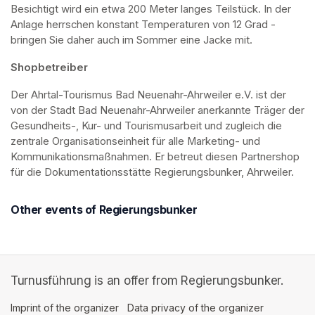
Besichtigt wird ein etwa 200 Meter langes Teilstück. In der 
Anlage herrschen konstant Temperaturen von 12 Grad - 
bringen Sie daher auch im Sommer eine Jacke mit. 
Shopbetreiber
Der Ahrtal-Tourismus Bad Neuenahr-Ahrweiler e.V. ist der 
von der Stadt Bad Neuenahr-Ahrweiler anerkannte Träger der 
Gesundheits-, Kur- und Tourismusarbeit und zugleich die 
zentrale Organisationseinheit für alle Marketing- und 
Kommunikationsmaßnahmen. Er betreut diesen Partnershop 
für die Dokumentationsstätte Regierungsbunker, Ahrweiler.
Other events of Regierungsbunker
Turnusführung is an offer from Regierungsbunker.
Imprint of the organizer
(opens in a new tab)
Data privacy of the organizer
(opens in 