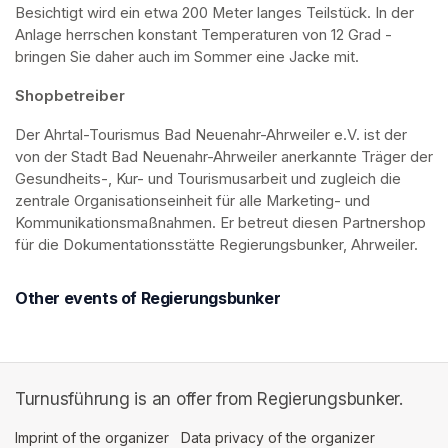
Besichtigt wird ein etwa 200 Meter langes Teilstück. In der 
Anlage herrschen konstant Temperaturen von 12 Grad - 
bringen Sie daher auch im Sommer eine Jacke mit. 
Shopbetreiber
Der Ahrtal-Tourismus Bad Neuenahr-Ahrweiler e.V. ist der 
von der Stadt Bad Neuenahr-Ahrweiler anerkannte Träger der 
Gesundheits-, Kur- und Tourismusarbeit und zugleich die 
zentrale Organisationseinheit für alle Marketing- und 
Kommunikationsmaßnahmen. Er betreut diesen Partnershop 
für die Dokumentationsstätte Regierungsbunker, Ahrweiler.
Other events of Regierungsbunker
Turnusführung is an offer from Regierungsbunker.
Imprint of the organizer
(opens in a new tab)
Data privacy of the organizer
(opens in 