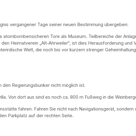
ugnis vergangener Tage seiner neuen Bestimmung übergeben:
ne atombombensicheren Tore als Museum. Teilbereiche der Anlage 
, den Heimatverein „Alt-Ahrweiler“, ist dies Herausforderung und V
nterirdische Welt, die noch bis vor kurzem strenger Geheimhaltung
n den Regierungsbunker nicht möglich ist. 
lla. Von dort aus sind es noch ca. 800 m Fußweg in die Weinberge
nsstätte fahren. Fahren Sie nicht nach Navigationsgerät, sondern 
en Parkplatz auf der rechten Seite.