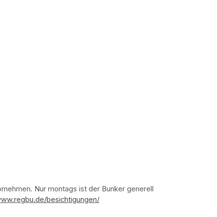
nehmen. Nur montags ist der Bunker generell 
www.regbu.de/besichtigungen/
(opens in a new tab)