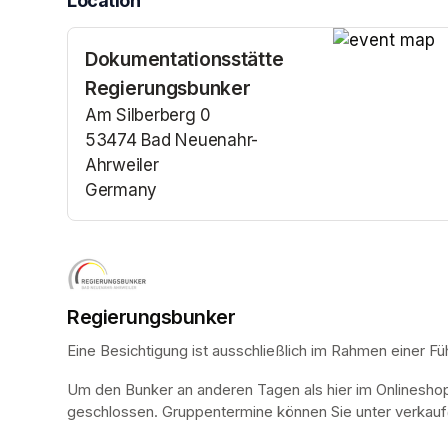
Location
Dokumentationsstätte
(opens in a n
Regierungsbunker
Am Silberberg 0
53474 Bad Neuenahr-
Ahrweiler
Germany
(opens in a new tab)
Regierungsbunker
Eine Besichtigung ist ausschließlich im Rahmen einer Fü
Um den Bunker an anderen Tagen als hier im Onlinesho
geschlossen. Gruppentermine können Sie unter verkauf@