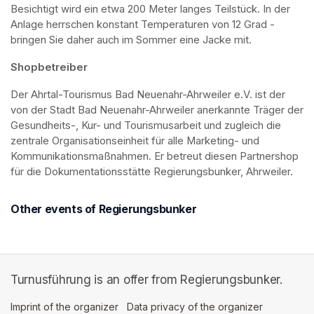
Besichtigt wird ein etwa 200 Meter langes Teilstück. In der 
Anlage herrschen konstant Temperaturen von 12 Grad - 
bringen Sie daher auch im Sommer eine Jacke mit. 
Shopbetreiber
Der Ahrtal-Tourismus Bad Neuenahr-Ahrweiler e.V. ist der 
von der Stadt Bad Neuenahr-Ahrweiler anerkannte Träger der 
Gesundheits-, Kur- und Tourismusarbeit und zugleich die 
zentrale Organisationseinheit für alle Marketing- und 
Kommunikationsmaßnahmen. Er betreut diesen Partnershop 
für die Dokumentationsstätte Regierungsbunker, Ahrweiler.
Other events of Regierungsbunker
Turnusführung is an offer from Regierungsbunker.
Imprint of the organizer
(opens in a new tab)
Data privacy of the organizer
(opens in 