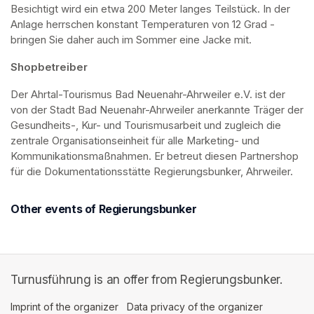
Besichtigt wird ein etwa 200 Meter langes Teilstück. In der 
Anlage herrschen konstant Temperaturen von 12 Grad - 
bringen Sie daher auch im Sommer eine Jacke mit. 
Shopbetreiber
Der Ahrtal-Tourismus Bad Neuenahr-Ahrweiler e.V. ist der 
von der Stadt Bad Neuenahr-Ahrweiler anerkannte Träger der 
Gesundheits-, Kur- und Tourismusarbeit und zugleich die 
zentrale Organisationseinheit für alle Marketing- und 
Kommunikationsmaßnahmen. Er betreut diesen Partnershop 
für die Dokumentationsstätte Regierungsbunker, Ahrweiler.
Other events of Regierungsbunker
Turnusführung is an offer from Regierungsbunker.
Imprint of the organizer
(opens in a new tab)
Data privacy of the organizer
(opens in 