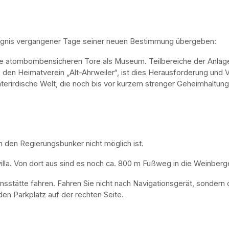
ugnis vergangener Tage seiner neuen Bestimmung übergeben:
ne atombombensicheren Tore als Museum. Teilbereiche der Anlage 
, den Heimatverein „Alt-Ahrweiler“, ist dies Herausforderung und V
nterirdische Welt, die noch bis vor kurzem strenger Geheimhaltung
n den Regierungsbunker nicht möglich ist. 
lla. Von dort aus sind es noch ca. 800 m Fußweg in die Weinberge
nsstätte fahren. Fahren Sie nicht nach Navigationsgerät, sondern 
en Parkplatz auf der rechten Seite.