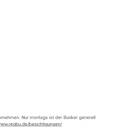
nehmen. Nur montags ist der Bunker generell 
www.regbu.de/besichtigungen/
(opens in a new tab)