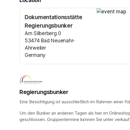
Location
Dokumentationsstätte
(opens in a n
Regierungsbunker
Am Silberberg 0
53474 Bad Neuenahr-
Ahrweiler
Germany
(opens in a new tab)
Regierungsbunker
Eine Besichtigung ist ausschließlich im Rahmen einer Fü
Um den Bunker an anderen Tagen als hier im Onlinesho
geschlossen. Gruppentermine können Sie unter verkauf@