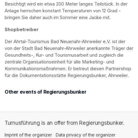
Besichtigt wird ein etwa 200 Meter langes Teilstück. In der 
Anlage herrschen konstant Temperaturen von 12 Grad - 
bringen Sie daher auch im Sommer eine Jacke mit. 
Shopbetreiber
Der Ahrtal-Tourismus Bad Neuenahr-Ahrweiler e.V. ist der 
von der Stadt Bad Neuenahr-Ahrweiler anerkannte Träger der 
Gesundheits-, Kur- und Tourismusarbeit und zugleich die 
zentrale Organisationseinheit für alle Marketing- und 
Kommunikationsmaßnahmen. Er betreut diesen Partnershop 
für die Dokumentationsstätte Regierungsbunker, Ahrweiler.
Other events of Regierungsbunker
Turnusführung is an offer from Regierungsbunker.
Imprint of the organizer
(opens in a new tab)
Data privacy of the organizer
(opens in 