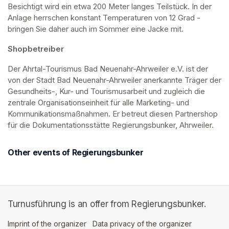
Besichtigt wird ein etwa 200 Meter langes Teilstück. In der 
Anlage herrschen konstant Temperaturen von 12 Grad - 
bringen Sie daher auch im Sommer eine Jacke mit. 
Shopbetreiber
Der Ahrtal-Tourismus Bad Neuenahr-Ahrweiler e.V. ist der 
von der Stadt Bad Neuenahr-Ahrweiler anerkannte Träger der 
Gesundheits-, Kur- und Tourismusarbeit und zugleich die 
zentrale Organisationseinheit für alle Marketing- und 
Kommunikationsmaßnahmen. Er betreut diesen Partnershop 
für die Dokumentationsstätte Regierungsbunker, Ahrweiler.
Other events of Regierungsbunker
Turnusführung is an offer from Regierungsbunker.
Imprint of the organizer
(opens in a new tab)
Data privacy of the organizer
(opens in 