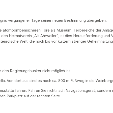
ugnis vergangener Tage seiner neuen Bestimmung übergeben:
ne atombombensicheren Tore als Museum. Teilbereiche der Anlage 
, den Heimatverein „Alt-Ahrweiler“, ist dies Herausforderung und V
nterirdische Welt, die noch bis vor kurzem strenger Geheimhaltung
n den Regierungsbunker nicht möglich ist. 
lla. Von dort aus sind es noch ca. 800 m Fußweg in die Weinberge
nsstätte fahren. Fahren Sie nicht nach Navigationsgerät, sondern 
en Parkplatz auf der rechten Seite.