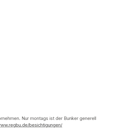
nehmen. Nur montags ist der Bunker generell 
www.regbu.de/besichtigungen/
(opens in a new tab)