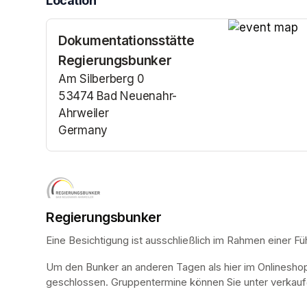
Location
Dokumentationsstätte
(opens in a n
Regierungsbunker
Am Silberberg 0
53474 Bad Neuenahr-
Ahrweiler
Germany
(opens in a new tab)
Regierungsbunker
Eine Besichtigung ist ausschließlich im Rahmen einer Fü
Um den Bunker an anderen Tagen als hier im Onlinesho
geschlossen. Gruppentermine können Sie unter verkauf@