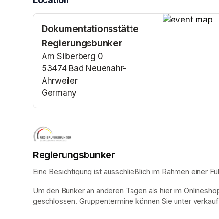
Location
Dokumentationsstätte
(opens in a n
Regierungsbunker
Am Silberberg 0
53474 Bad Neuenahr-
Ahrweiler
Germany
(opens in a new tab)
Regierungsbunker
Eine Besichtigung ist ausschließlich im Rahmen einer Fü
Um den Bunker an anderen Tagen als hier im Onlinesho
geschlossen. Gruppentermine können Sie unter verkauf@