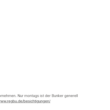
nehmen. Nur montags ist der Bunker generell 
www.regbu.de/besichtigungen/
(opens in a new tab)