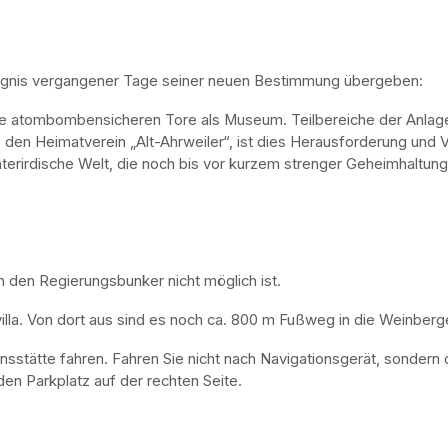
ugnis vergangener Tage seiner neuen Bestimmung übergeben:
ne atombombensicheren Tore als Museum. Teilbereiche der Anlage 
, den Heimatverein „Alt-Ahrweiler“, ist dies Herausforderung und V
nterirdische Welt, die noch bis vor kurzem strenger Geheimhaltung
n den Regierungsbunker nicht möglich ist. 
lla. Von dort aus sind es noch ca. 800 m Fußweg in die Weinberge
nsstätte fahren. Fahren Sie nicht nach Navigationsgerät, sondern 
en Parkplatz auf der rechten Seite.