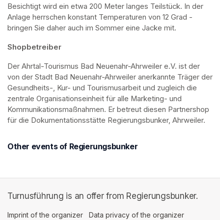
Besichtigt wird ein etwa 200 Meter langes Teilstück. In der 
Anlage herrschen konstant Temperaturen von 12 Grad - 
bringen Sie daher auch im Sommer eine Jacke mit. 
Shopbetreiber
Der Ahrtal-Tourismus Bad Neuenahr-Ahrweiler e.V. ist der 
von der Stadt Bad Neuenahr-Ahrweiler anerkannte Träger der 
Gesundheits-, Kur- und Tourismusarbeit und zugleich die 
zentrale Organisationseinheit für alle Marketing- und 
Kommunikationsmaßnahmen. Er betreut diesen Partnershop 
für die Dokumentationsstätte Regierungsbunker, Ahrweiler.
Other events of Regierungsbunker
Turnusführung is an offer from Regierungsbunker.
Imprint of the organizer
(opens in a new tab)
Data privacy of the organizer
(opens in 