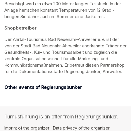
Besichtigt wird ein etwa 200 Meter langes Teilstück. In der 
Anlage herrschen konstant Temperaturen von 12 Grad - 
bringen Sie daher auch im Sommer eine Jacke mit. 
Shopbetreiber
Der Ahrtal-Tourismus Bad Neuenahr-Ahrweiler e.V. ist der 
von der Stadt Bad Neuenahr-Ahrweiler anerkannte Träger der 
Gesundheits-, Kur- und Tourismusarbeit und zugleich die 
zentrale Organisationseinheit für alle Marketing- und 
Kommunikationsmaßnahmen. Er betreut diesen Partnershop 
für die Dokumentationsstätte Regierungsbunker, Ahrweiler.
Other events of Regierungsbunker
Turnusführung is an offer from Regierungsbunker.
Imprint of the organizer
(opens in a new tab)
Data privacy of the organizer
(opens in 