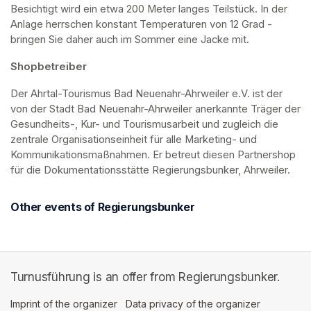
Besichtigt wird ein etwa 200 Meter langes Teilstück. In der 
Anlage herrschen konstant Temperaturen von 12 Grad - 
bringen Sie daher auch im Sommer eine Jacke mit. 
Shopbetreiber
Der Ahrtal-Tourismus Bad Neuenahr-Ahrweiler e.V. ist der 
von der Stadt Bad Neuenahr-Ahrweiler anerkannte Träger der 
Gesundheits-, Kur- und Tourismusarbeit und zugleich die 
zentrale Organisationseinheit für alle Marketing- und 
Kommunikationsmaßnahmen. Er betreut diesen Partnershop 
für die Dokumentationsstätte Regierungsbunker, Ahrweiler.
Other events of Regierungsbunker
Turnusführung is an offer from Regierungsbunker.
Imprint of the organizer
(opens in a new tab)
Data privacy of the organizer
(opens in 