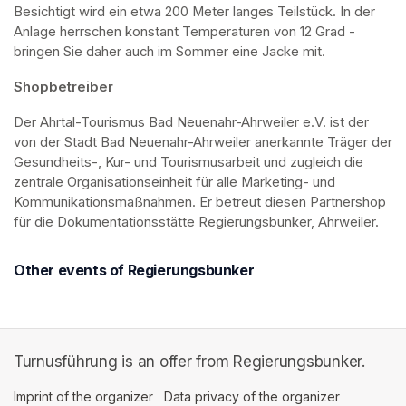
Besichtigt wird ein etwa 200 Meter langes Teilstück. In der 
Anlage herrschen konstant Temperaturen von 12 Grad - 
bringen Sie daher auch im Sommer eine Jacke mit. 
Shopbetreiber
Der Ahrtal-Tourismus Bad Neuenahr-Ahrweiler e.V. ist der 
von der Stadt Bad Neuenahr-Ahrweiler anerkannte Träger der 
Gesundheits-, Kur- und Tourismusarbeit und zugleich die 
zentrale Organisationseinheit für alle Marketing- und 
Kommunikationsmaßnahmen. Er betreut diesen Partnershop 
für die Dokumentationsstätte Regierungsbunker, Ahrweiler.
Other events of Regierungsbunker
Turnusführung is an offer from Regierungsbunker.
Imprint of the organizer
(opens in a new tab)
Data privacy of the organizer
(opens in 