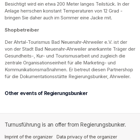
Besichtigt wird ein etwa 200 Meter langes Teilstück. In der 
Anlage herrschen konstant Temperaturen von 12 Grad - 
bringen Sie daher auch im Sommer eine Jacke mit. 
Shopbetreiber
Der Ahrtal-Tourismus Bad Neuenahr-Ahrweiler e.V. ist der 
von der Stadt Bad Neuenahr-Ahrweiler anerkannte Träger der 
Gesundheits-, Kur- und Tourismusarbeit und zugleich die 
zentrale Organisationseinheit für alle Marketing- und 
Kommunikationsmaßnahmen. Er betreut diesen Partnershop 
für die Dokumentationsstätte Regierungsbunker, Ahrweiler.
Other events of Regierungsbunker
Turnusführung is an offer from Regierungsbunker.
Imprint of the organizer
(opens in a new tab)
Data privacy of the organizer
(opens in 