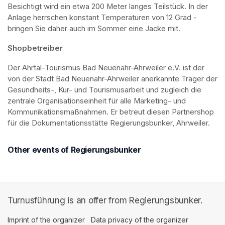
Besichtigt wird ein etwa 200 Meter langes Teilstück. In der 
Anlage herrschen konstant Temperaturen von 12 Grad - 
bringen Sie daher auch im Sommer eine Jacke mit. 
Shopbetreiber
Der Ahrtal-Tourismus Bad Neuenahr-Ahrweiler e.V. ist der 
von der Stadt Bad Neuenahr-Ahrweiler anerkannte Träger der 
Gesundheits-, Kur- und Tourismusarbeit und zugleich die 
zentrale Organisationseinheit für alle Marketing- und 
Kommunikationsmaßnahmen. Er betreut diesen Partnershop 
für die Dokumentationsstätte Regierungsbunker, Ahrweiler.
Other events of Regierungsbunker
Turnusführung is an offer from Regierungsbunker.
Imprint of the organizer
(opens in a new tab)
Data privacy of the organizer
(opens in 