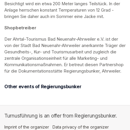
Besichtigt wird ein etwa 200 Meter langes Teilstück. In der 
Anlage herrschen konstant Temperaturen von 12 Grad - 
bringen Sie daher auch im Sommer eine Jacke mit. 
Shopbetreiber
Der Ahrtal-Tourismus Bad Neuenahr-Ahrweiler e.V. ist der 
von der Stadt Bad Neuenahr-Ahrweiler anerkannte Träger der 
Gesundheits-, Kur- und Tourismusarbeit und zugleich die 
zentrale Organisationseinheit für alle Marketing- und 
Kommunikationsmaßnahmen. Er betreut diesen Partnershop 
für die Dokumentationsstätte Regierungsbunker, Ahrweiler.
Other events of Regierungsbunker
Turnusführung is an offer from Regierungsbunker.
Imprint of the organizer
(opens in a new tab)
Data privacy of the organizer
(opens in 