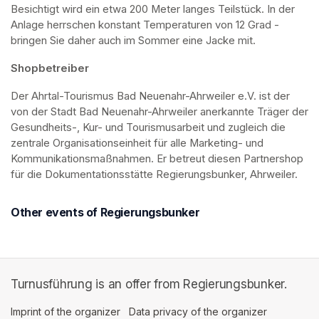
Besichtigt wird ein etwa 200 Meter langes Teilstück. In der 
Anlage herrschen konstant Temperaturen von 12 Grad - 
bringen Sie daher auch im Sommer eine Jacke mit. 
Shopbetreiber
Der Ahrtal-Tourismus Bad Neuenahr-Ahrweiler e.V. ist der 
von der Stadt Bad Neuenahr-Ahrweiler anerkannte Träger der 
Gesundheits-, Kur- und Tourismusarbeit und zugleich die 
zentrale Organisationseinheit für alle Marketing- und 
Kommunikationsmaßnahmen. Er betreut diesen Partnershop 
für die Dokumentationsstätte Regierungsbunker, Ahrweiler.
Other events of Regierungsbunker
Turnusführung is an offer from Regierungsbunker.
Imprint of the organizer
(opens in a new tab)
Data privacy of the organizer
(opens in 