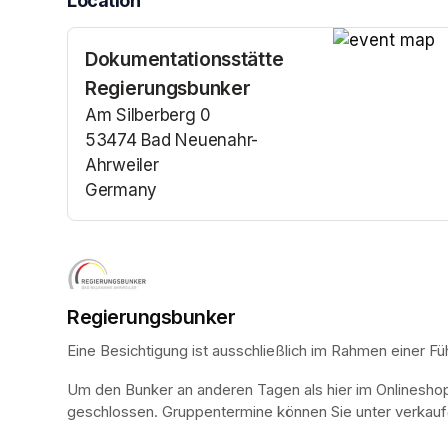
Location
Dokumentationsstätte
(opens in a n
Regierungsbunker
Am Silberberg 0
53474 Bad Neuenahr-
Ahrweiler
Germany
(opens in a new tab)
Regierungsbunker
Eine Besichtigung ist ausschließlich im Rahmen einer Fü
Um den Bunker an anderen Tagen als hier im Onlinesho
geschlossen. Gruppentermine können Sie unter verkauf@