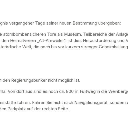
ugnis vergangener Tage seiner neuen Bestimmung übergeben:
ne atombombensicheren Tore als Museum. Teilbereiche der Anlage 
, den Heimatverein „Alt-Ahrweiler“, ist dies Herausforderung und V
nterirdische Welt, die noch bis vor kurzem strenger Geheimhaltung
n den Regierungsbunker nicht möglich ist. 
lla. Von dort aus sind es noch ca. 800 m Fußweg in die Weinberge
nsstätte fahren. Fahren Sie nicht nach Navigationsgerät, sondern 
en Parkplatz auf der rechten Seite.