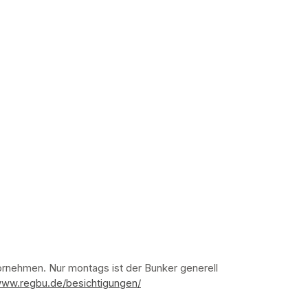
nehmen. Nur montags ist der Bunker generell 
www.regbu.de/besichtigungen/
(opens in a new tab)