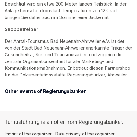
Besichtigt wird ein etwa 200 Meter langes Teilstück. In der 
Anlage herrschen konstant Temperaturen von 12 Grad - 
bringen Sie daher auch im Sommer eine Jacke mit. 
Shopbetreiber
Der Ahrtal-Tourismus Bad Neuenahr-Ahrweiler e.V. ist der 
von der Stadt Bad Neuenahr-Ahrweiler anerkannte Träger der 
Gesundheits-, Kur- und Tourismusarbeit und zugleich die 
zentrale Organisationseinheit für alle Marketing- und 
Kommunikationsmaßnahmen. Er betreut diesen Partnershop 
für die Dokumentationsstätte Regierungsbunker, Ahrweiler.
Other events of Regierungsbunker
Turnusführung is an offer from Regierungsbunker.
Imprint of the organizer
(opens in a new tab)
Data privacy of the organizer
(opens in 