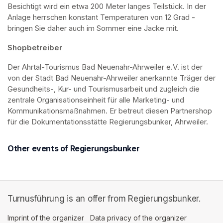
Besichtigt wird ein etwa 200 Meter langes Teilstück. In der 
Anlage herrschen konstant Temperaturen von 12 Grad - 
bringen Sie daher auch im Sommer eine Jacke mit. 
Shopbetreiber
Der Ahrtal-Tourismus Bad Neuenahr-Ahrweiler e.V. ist der 
von der Stadt Bad Neuenahr-Ahrweiler anerkannte Träger der 
Gesundheits-, Kur- und Tourismusarbeit und zugleich die 
zentrale Organisationseinheit für alle Marketing- und 
Kommunikationsmaßnahmen. Er betreut diesen Partnershop 
für die Dokumentationsstätte Regierungsbunker, Ahrweiler.
Other events of Regierungsbunker
Turnusführung is an offer from Regierungsbunker.
Imprint of the organizer
(opens in a new tab)
Data privacy of the organizer
(opens in 