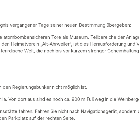
ugnis vergangener Tage seiner neuen Bestimmung übergeben:
ne atombombensicheren Tore als Museum. Teilbereiche der Anlage 
, den Heimatverein „Alt-Ahrweiler“, ist dies Herausforderung und V
nterirdische Welt, die noch bis vor kurzem strenger Geheimhaltung
n den Regierungsbunker nicht möglich ist. 
lla. Von dort aus sind es noch ca. 800 m Fußweg in die Weinberge
nsstätte fahren. Fahren Sie nicht nach Navigationsgerät, sondern 
en Parkplatz auf der rechten Seite.