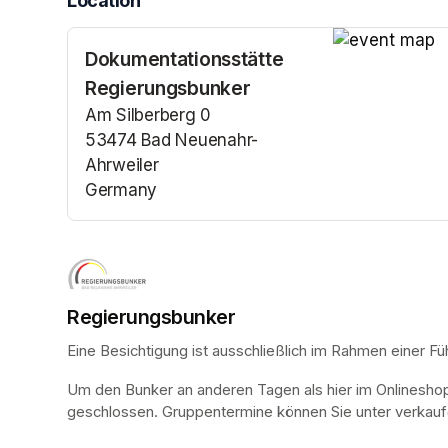
Location
Dokumentationsstätte
(opens in a n
Regierungsbunker
Am Silberberg 0
53474 Bad Neuenahr-
Ahrweiler
Germany
(opens in a new tab)
Regierungsbunker
Eine Besichtigung ist ausschließlich im Rahmen einer Fü
Um den Bunker an anderen Tagen als hier im Onlinesho
geschlossen. Gruppentermine können Sie unter verkauf@