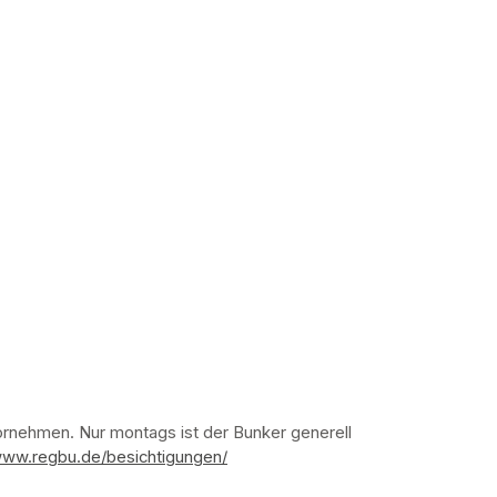
nehmen. Nur montags ist der Bunker generell 
www.regbu.de/besichtigungen/
(opens in a new tab)