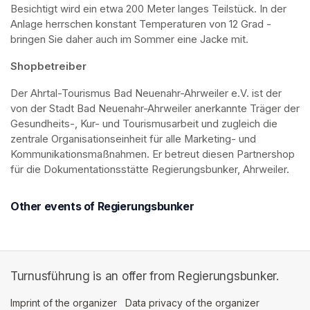
Besichtigt wird ein etwa 200 Meter langes Teilstück. In der 
Anlage herrschen konstant Temperaturen von 12 Grad - 
bringen Sie daher auch im Sommer eine Jacke mit. 
Shopbetreiber
Der Ahrtal-Tourismus Bad Neuenahr-Ahrweiler e.V. ist der 
von der Stadt Bad Neuenahr-Ahrweiler anerkannte Träger der 
Gesundheits-, Kur- und Tourismusarbeit und zugleich die 
zentrale Organisationseinheit für alle Marketing- und 
Kommunikationsmaßnahmen. Er betreut diesen Partnershop 
für die Dokumentationsstätte Regierungsbunker, Ahrweiler.
Other events of Regierungsbunker
Turnusführung is an offer from Regierungsbunker.
Imprint of the organizer
(opens in a new tab)
Data privacy of the organizer
(opens in 