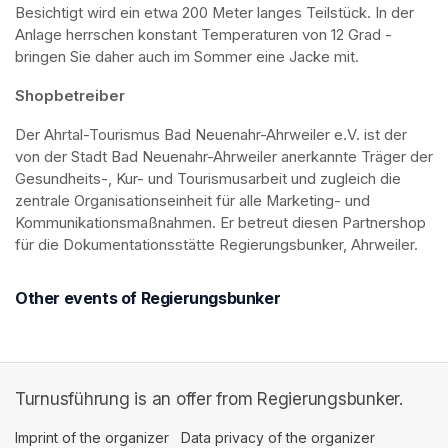
Besichtigt wird ein etwa 200 Meter langes Teilstück. In der 
Anlage herrschen konstant Temperaturen von 12 Grad - 
bringen Sie daher auch im Sommer eine Jacke mit. 
Shopbetreiber
Der Ahrtal-Tourismus Bad Neuenahr-Ahrweiler e.V. ist der 
von der Stadt Bad Neuenahr-Ahrweiler anerkannte Träger der 
Gesundheits-, Kur- und Tourismusarbeit und zugleich die 
zentrale Organisationseinheit für alle Marketing- und 
Kommunikationsmaßnahmen. Er betreut diesen Partnershop 
für die Dokumentationsstätte Regierungsbunker, Ahrweiler.
Other events of Regierungsbunker
Turnusführung is an offer from Regierungsbunker.
Imprint of the organizer
(opens in a new tab)
Data privacy of the organizer
(opens in 