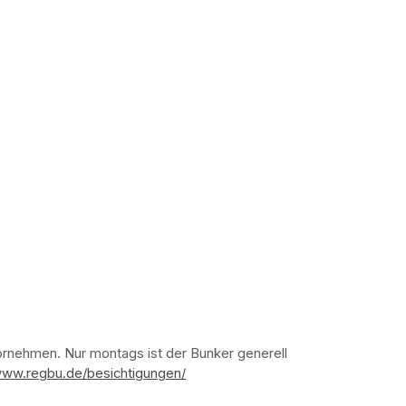
nehmen. Nur montags ist der Bunker generell 
www.regbu.de/besichtigungen/
(opens in a new tab)