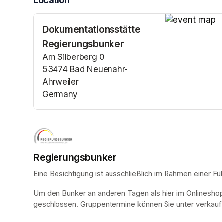
Location
Dokumentationsstätte
(opens in a n
Regierungsbunker
Am Silberberg 0
53474 Bad Neuenahr-
Ahrweiler
Germany
(opens in a new tab)
Regierungsbunker
Eine Besichtigung ist ausschließlich im Rahmen einer Fü
Um den Bunker an anderen Tagen als hier im Onlinesho
geschlossen. Gruppentermine können Sie unter verkauf@