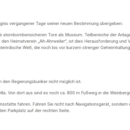
ugnis vergangener Tage seiner neuen Bestimmung übergeben:
ne atombombensicheren Tore als Museum. Teilbereiche der Anlage 
, den Heimatverein „Alt-Ahrweiler“, ist dies Herausforderung und V
nterirdische Welt, die noch bis vor kurzem strenger Geheimhaltung
n den Regierungsbunker nicht möglich ist. 
lla. Von dort aus sind es noch ca. 800 m Fußweg in die Weinberge
nsstätte fahren. Fahren Sie nicht nach Navigationsgerät, sondern 
en Parkplatz auf der rechten Seite.