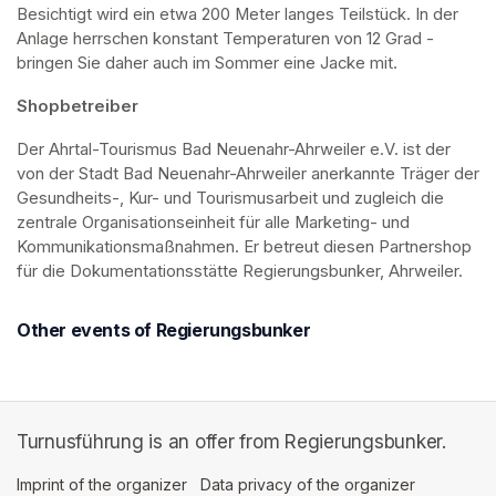
Besichtigt wird ein etwa 200 Meter langes Teilstück. In der 
Anlage herrschen konstant Temperaturen von 12 Grad - 
bringen Sie daher auch im Sommer eine Jacke mit. 
Shopbetreiber
Der Ahrtal-Tourismus Bad Neuenahr-Ahrweiler e.V. ist der 
von der Stadt Bad Neuenahr-Ahrweiler anerkannte Träger der 
Gesundheits-, Kur- und Tourismusarbeit und zugleich die 
zentrale Organisationseinheit für alle Marketing- und 
Kommunikationsmaßnahmen. Er betreut diesen Partnershop 
für die Dokumentationsstätte Regierungsbunker, Ahrweiler.
Other events of Regierungsbunker
Turnusführung is an offer from Regierungsbunker.
Imprint of the organizer
(opens in a new tab)
Data privacy of the organizer
(opens in 