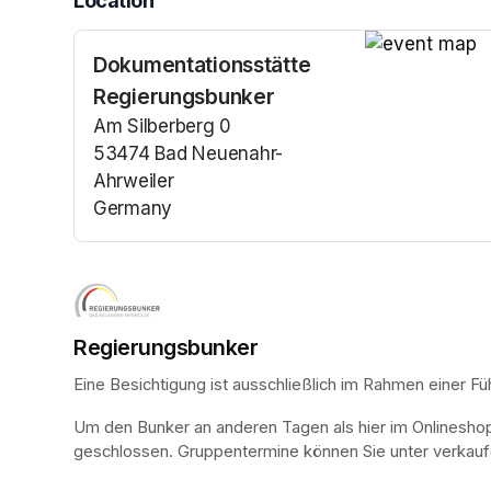
Location
Dokumentationsstätte
(opens in a n
Regierungsbunker
Am Silberberg 0
53474 Bad Neuenahr-
Ahrweiler
Germany
(opens in a new tab)
Regierungsbunker
Eine Besichtigung ist ausschließlich im Rahmen einer Fü
Um den Bunker an anderen Tagen als hier im Onlinesho
geschlossen. Gruppentermine können Sie unter verkauf@