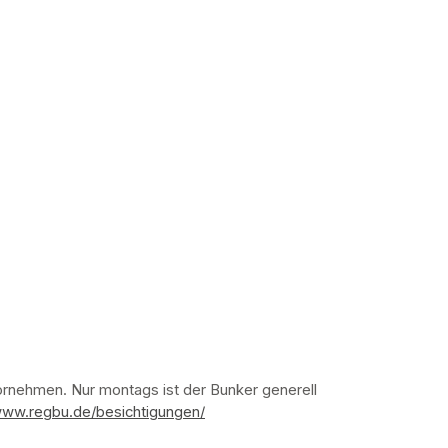
nehmen. Nur montags ist der Bunker generell 
www.regbu.de/besichtigungen/
(opens in a new tab)