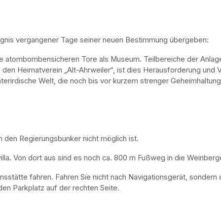
ugnis vergangener Tage seiner neuen Bestimmung übergeben:
ne atombombensicheren Tore als Museum. Teilbereiche der Anlage 
, den Heimatverein „Alt-Ahrweiler“, ist dies Herausforderung und V
nterirdische Welt, die noch bis vor kurzem strenger Geheimhaltung
n den Regierungsbunker nicht möglich ist. 
lla. Von dort aus sind es noch ca. 800 m Fußweg in die Weinberge
nsstätte fahren. Fahren Sie nicht nach Navigationsgerät, sondern 
en Parkplatz auf der rechten Seite.