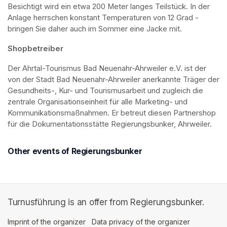
Besichtigt wird ein etwa 200 Meter langes Teilstück. In der 
Anlage herrschen konstant Temperaturen von 12 Grad - 
bringen Sie daher auch im Sommer eine Jacke mit. 
Shopbetreiber
Der Ahrtal-Tourismus Bad Neuenahr-Ahrweiler e.V. ist der 
von der Stadt Bad Neuenahr-Ahrweiler anerkannte Träger der 
Gesundheits-, Kur- und Tourismusarbeit und zugleich die 
zentrale Organisationseinheit für alle Marketing- und 
Kommunikationsmaßnahmen. Er betreut diesen Partnershop 
für die Dokumentationsstätte Regierungsbunker, Ahrweiler.
Other events of Regierungsbunker
Turnusführung is an offer from Regierungsbunker.
Imprint of the organizer
(opens in a new tab)
Data privacy of the organizer
(opens in 