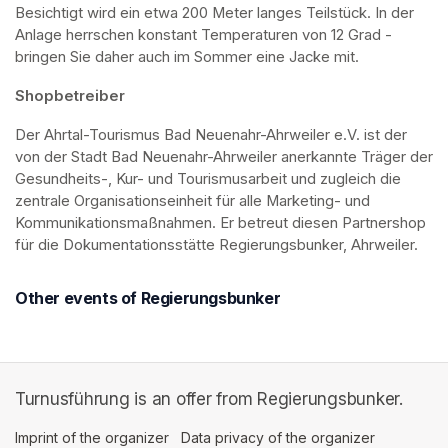
Besichtigt wird ein etwa 200 Meter langes Teilstück. In der 
Anlage herrschen konstant Temperaturen von 12 Grad - 
bringen Sie daher auch im Sommer eine Jacke mit. 
Shopbetreiber
Der Ahrtal-Tourismus Bad Neuenahr-Ahrweiler e.V. ist der 
von der Stadt Bad Neuenahr-Ahrweiler anerkannte Träger der 
Gesundheits-, Kur- und Tourismusarbeit und zugleich die 
zentrale Organisationseinheit für alle Marketing- und 
Kommunikationsmaßnahmen. Er betreut diesen Partnershop 
für die Dokumentationsstätte Regierungsbunker, Ahrweiler.
Other events of Regierungsbunker
Turnusführung is an offer from Regierungsbunker.
Imprint of the organizer
(opens in a new tab)
Data privacy of the organizer
(opens in 