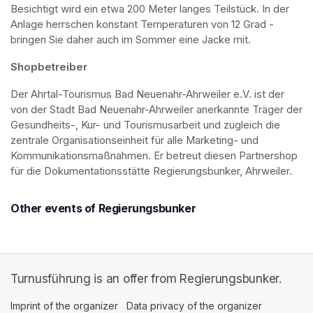
Besichtigt wird ein etwa 200 Meter langes Teilstück. In der 
Anlage herrschen konstant Temperaturen von 12 Grad - 
bringen Sie daher auch im Sommer eine Jacke mit. 
Shopbetreiber
Der Ahrtal-Tourismus Bad Neuenahr-Ahrweiler e.V. ist der 
von der Stadt Bad Neuenahr-Ahrweiler anerkannte Träger der 
Gesundheits-, Kur- und Tourismusarbeit und zugleich die 
zentrale Organisationseinheit für alle Marketing- und 
Kommunikationsmaßnahmen. Er betreut diesen Partnershop 
für die Dokumentationsstätte Regierungsbunker, Ahrweiler.
Other events of Regierungsbunker
Turnusführung is an offer from Regierungsbunker.
Imprint of the organizer
(opens in a new tab)
Data privacy of the organizer
(opens in 