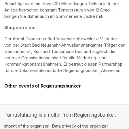
Besichtigt wird ein etwa 200 Meter langes Teilstück. In der 
Anlage herrschen konstant Temperaturen von 12 Grad - 
bringen Sie daher auch im Sommer eine Jacke mit. 
Shopbetreiber
Der Ahrtal-Tourismus Bad Neuenahr-Ahrweiler e.V. ist der 
von der Stadt Bad Neuenahr-Ahrweiler anerkannte Träger der 
Gesundheits-, Kur- und Tourismusarbeit und zugleich die 
zentrale Organisationseinheit für alle Marketing- und 
Kommunikationsmaßnahmen. Er betreut diesen Partnershop 
für die Dokumentationsstätte Regierungsbunker, Ahrweiler.
Other events of Regierungsbunker
Turnusführung is an offer from Regierungsbunker.
Imprint of the organizer
(opens in a new tab)
Data privacy of the organizer
(opens in 