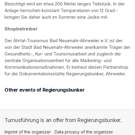
Besichtigt wird ein etwa 200 Meter langes Teilstück. In der 
Anlage herrschen konstant Temperaturen von 12 Grad - 
bringen Sie daher auch im Sommer eine Jacke mit. 
Shopbetreiber
Der Ahrtal-Tourismus Bad Neuenahr-Ahrweiler e.V. ist der 
von der Stadt Bad Neuenahr-Ahrweiler anerkannte Träger der 
Gesundheits-, Kur- und Tourismusarbeit und zugleich die 
zentrale Organisationseinheit für alle Marketing- und 
Kommunikationsmaßnahmen. Er betreut diesen Partnershop 
für die Dokumentationsstätte Regierungsbunker, Ahrweiler.
Other events of Regierungsbunker
Turnusführung is an offer from Regierungsbunker.
Imprint of the organizer
(opens in a new tab)
Data privacy of the organizer
(opens in 