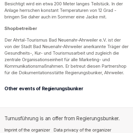
Besichtigt wird ein etwa 200 Meter langes Teilstück. In der 
Anlage herrschen konstant Temperaturen von 12 Grad - 
bringen Sie daher auch im Sommer eine Jacke mit. 
Shopbetreiber
Der Ahrtal-Tourismus Bad Neuenahr-Ahrweiler e.V. ist der 
von der Stadt Bad Neuenahr-Ahrweiler anerkannte Träger der 
Gesundheits-, Kur- und Tourismusarbeit und zugleich die 
zentrale Organisationseinheit für alle Marketing- und 
Kommunikationsmaßnahmen. Er betreut diesen Partnershop 
für die Dokumentationsstätte Regierungsbunker, Ahrweiler.
Other events of Regierungsbunker
Turnusführung is an offer from Regierungsbunker.
Imprint of the organizer
(opens in a new tab)
Data privacy of the organizer
(opens in 