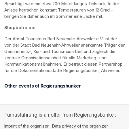
Besichtigt wird ein etwa 200 Meter langes Teilstück. In der 
Anlage herrschen konstant Temperaturen von 12 Grad - 
bringen Sie daher auch im Sommer eine Jacke mit. 
Shopbetreiber
Der Ahrtal-Tourismus Bad Neuenahr-Ahrweiler e.V. ist der 
von der Stadt Bad Neuenahr-Ahrweiler anerkannte Träger der 
Gesundheits-, Kur- und Tourismusarbeit und zugleich die 
zentrale Organisationseinheit für alle Marketing- und 
Kommunikationsmaßnahmen. Er betreut diesen Partnershop 
für die Dokumentationsstätte Regierungsbunker, Ahrweiler.
Other events of Regierungsbunker
Turnusführung is an offer from Regierungsbunker.
Imprint of the organizer
(opens in a new tab)
Data privacy of the organizer
(opens in 